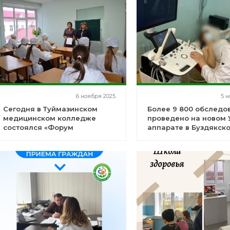
6 ноября 2025
5 н
Сегодня в Туймазинском
Более 9 800 обследо
медицинском колледже
проведено на новом 
состоялся «Форум
аппарате в Буздякск
работодателей - 2025»
больнице