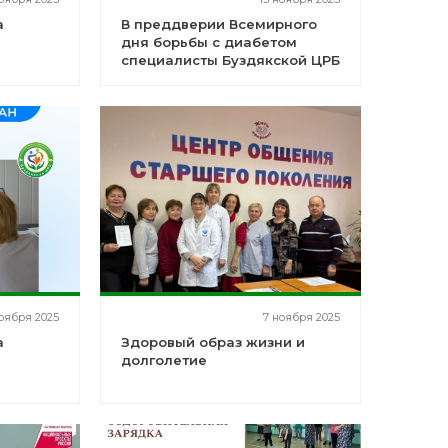
а
В преддверии Всемирного
дня борьбы с диабетом
специалисты Буздякской ЦРБ
организовали «День
диабета» для пациентов
оября 2025
7 ноября 2025
а
Здоровый образ жизни и
долголетие