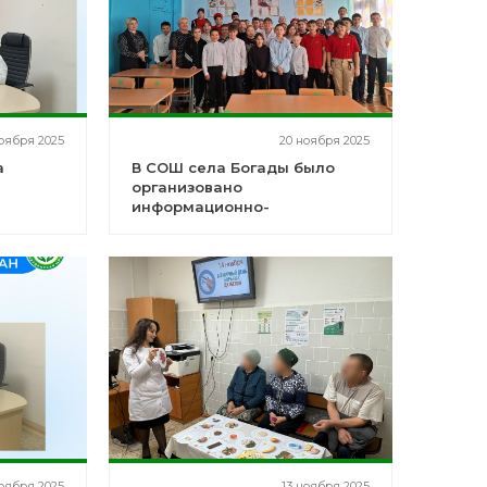
ноября 2025
20 ноября 2025
а
В СОШ села Богады было
организовано
информационно-
просветительское
мероприятие для
обучающихся 5-9 классов
оября 2025
13 ноября 2025