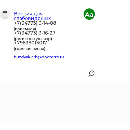
Aa
Версия для
слабовидящих
+7(34773) 3-14-88
(приемная)
+7(34773) 3-16-27
(регистратура взр)
+79639013017
(горячая линия)
buzdyak.crb@doctorrb.ru