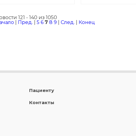
борьбы с инсультом
овости 121 - 140 из 1050
ачало
|
Пред.
|
5
6
7
8
9
|
След.
|
Конец
Пациенту
Контакты