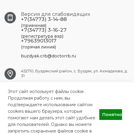
Версия для слабовидящих
+7(34773) 3-14-88
(приемная)
+7(34773) 3-16-27
(регистратура взр)
+79639013017
(горячая линия)
buzdyak.crb@doctorrb.ru
452710, Буздякский район, с. Буздяк, ул. Ахмадеева, д.
31
Этот сайт использует файлы cookie.
BUZDYAK.CRB@doctorrb.ru
Продолжая работу с ним, вы
подтверждаете использование сайтом
cookies вашего браузера, которые
Понятно
Буздякская центральная районная больница
помогают нам делать этот сайт удобнее
для пользователей. Однако вы можете
запретить сохранение файлов cookie в