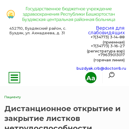
Версия для
452710, Буздякский район, с.
слабовидящих
Буздяк, ул. Ахмадеева, д. 31
+7(34773) 3-14-88
(приемная)
+7(34773) 3-16-27
(регистратура взр)
+79639013017
(горячая линия)
buzdyak.crb@doctorrb.ru
Aa
Пациенту
Дистанционное открытие и
закрытие листков
нетрудоспособности