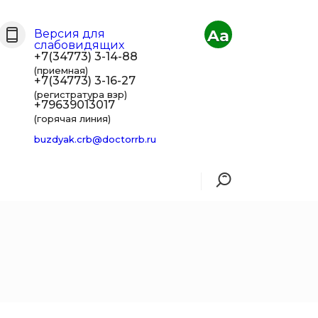
Aa
Версия для
слабовидящих
+7(34773) 3-14-88
(приемная)
+7(34773) 3-16-27
(регистратура взр)
+79639013017
(горячая линия)
buzdyak.crb@doctorrb.ru