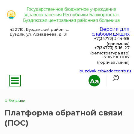
Версия для
452710, Буздякский район, с.
слабовидящих
Буздяк, ул. Ахмадеева, д. 31
+7(34773) 3-14-88
(приемная)
+7(34773) 3-16-27
(регистратура взр)
+79639013017
(горячая линия)
buzdyak.crb@doctorrb.ru
Aa
О больнице
Платформа обратной связи
(ПОС)