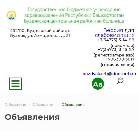
Версия для
452710, Буздякский район, с.
слабовидящих
Буздяк, ул. Ахмадеева, д. 31
+7(34773) 3-14-88
(приемная)
+7(34773) 3-16-27
(регистратура взр)
+79639013017
(горячая линия)
buzdyak.crb@doctorrb.ru
Aa
О больнице
Объявления
Объявления
Объявления