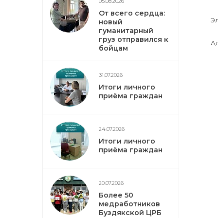
05.08.2026
От всего сердца:
Эл
новый
гуманитарный
груз отправился к
Ад
бойцам
31.07.2026
Итоги личного
приёма граждан
24.07.2026
Итоги личного
приёма граждан
20.07.2026
Более 50
медработников
Буздякской ЦРБ