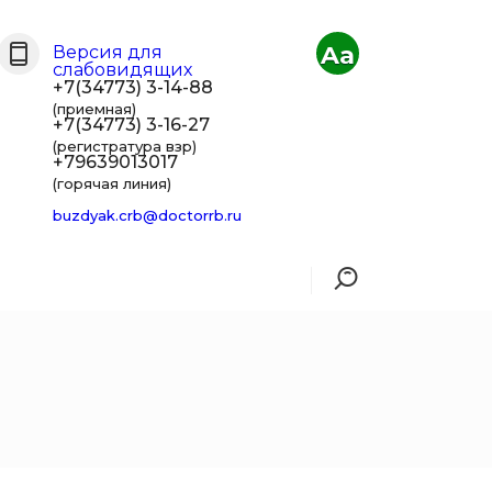
Aa
Версия для
слабовидящих
+7(34773) 3-14-88
(приемная)
+7(34773) 3-16-27
(регистратура взр)
+79639013017
(горячая линия)
buzdyak.crb@doctorrb.ru