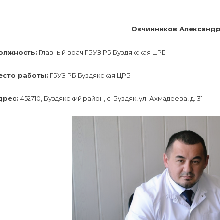
Овчинников Александр
олжность:
Главный врач ГБУЗ РБ Буздякская ЦРБ
есто работы:
ГБУЗ РБ Буздякская ЦРБ
дрес:
452710, Буздякский район, с. Буздяк, ул. Ахмадеева, д. 31