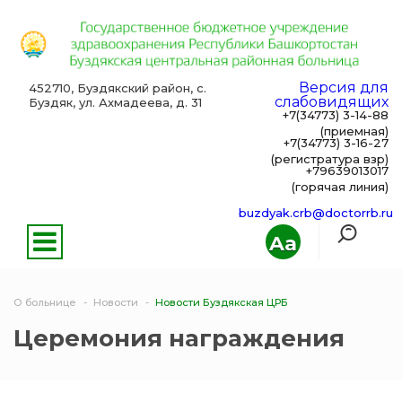
Версия для
452710, Буздякский район, с.
слабовидящих
Буздяк, ул. Ахмадеева, д. 31
+7(34773) 3-14-88
(приемная)
+7(34773) 3-16-27
(регистратура взр)
+79639013017
(горячая линия)
buzdyak.crb@doctorrb.ru
Aa
О больнице
Новости
Новости Буздякская ЦРБ
Церемония награждения