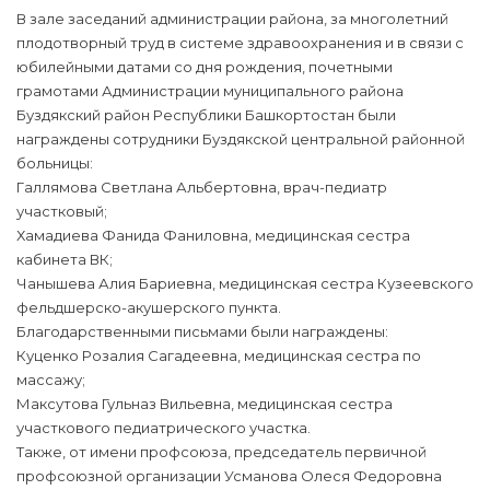
В зале заседаний администрации района, за многолетний
плодотворный труд в системе здравоохранения и в связи с
юбилейными датами со дня рождения, почетными
грамотами Администрации муниципального района
Буздякский район Республики Башкортостан были
награждены сотрудники Буздякской центральной районной
больницы:
Галлямова Светлана Альбертовна, врач-педиатр
участковый;
Хамадиева Фанида Фаниловна, медицинская сестра
кабинета ВК;
Чанышева Алия Бариевна, медицинская сестра Кузеевского
фельдшерско-акушерского пункта.
Благодарственными письмами были награждены:
Куценко Розалия Сагадеевна, медицинская сестра по
массажу;
Максутова Гульназ Вильевна, медицинская сестра
участкового педиатрического участка.
Также, от имени профсоюза, председатель первичной
профсоюзной организации Усманова Олеся Федоровна