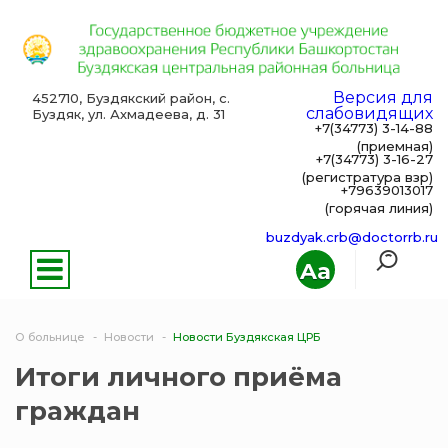
Версия для
452710, Буздякский район, с.
слабовидящих
Буздяк, ул. Ахмадеева, д. 31
+7(34773) 3-14-88
(приемная)
+7(34773) 3-16-27
(регистратура взр)
+79639013017
(горячая линия)
buzdyak.crb@doctorrb.ru
Aa
О больнице
Новости
Новости Буздякская ЦРБ
Итоги личного приёма
граждан