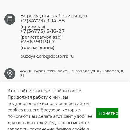
Версия для слабовидящих
+7(34773) 3-14-88
(приемная)
+7(34773) 3-16-27
(регистратура взр)
+79639013017
(горячая линия)
buzdyak.crb@doctorrb.ru
452710, Буздякский район, с. Буздяк, ул. Ахмадеева, д.
31
Этот сайт использует файлы cookie.
BUZDYAK.CRB@doctorrb.ru
Продолжая работу с ним, вы
подтверждаете использование сайтом
cookies вашего браузера, которые
Понятно
Буздякская центральная районная больница
помогают нам делать этот сайт удобнее
для пользователей. Однако вы можете
запретить сохранение файлов cookie в