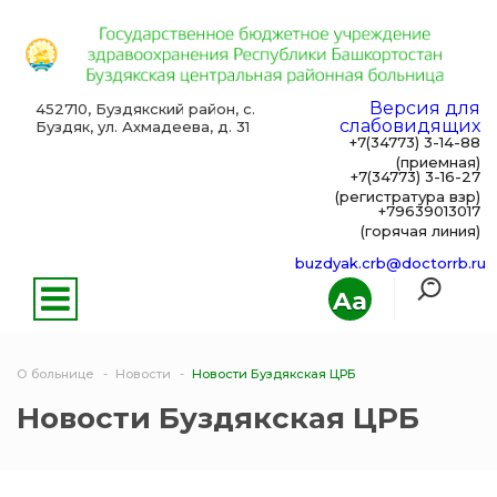
Версия для
452710, Буздякский район, с.
слабовидящих
Буздяк, ул. Ахмадеева, д. 31
+7(34773) 3-14-88
(приемная)
+7(34773) 3-16-27
(регистратура взр)
+79639013017
(горячая линия)
buzdyak.crb@doctorrb.ru
Aa
О больнице
Новости
Новости Буздякская ЦРБ
Новости Буздякская ЦРБ