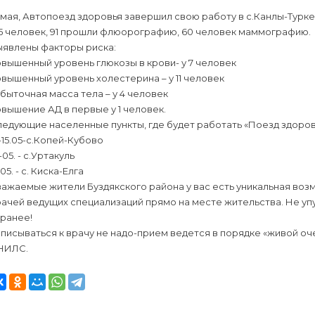
 мая, Автопоезд здоровья завершил свою работу в с.Канлы-Турк
45 человек, 91 прошли флюорографию, 60 человек маммографию.
ыявлены факторы риска:
вышенный уровень глюкозы в крови- у 7 человек
вышенный уровень холестерина – у 11 человек
быточная масса тела – у 4 человек
вышение АД в первые у 1 человек.
едующие населенные пункты, где будет работать «Поезд здоров
-15.05-с.Копей-Кубово
-05. - с.Уртакуль
.05. - с. Киска-Елга
ажаемые жители Буздякского района у вас есть уникальная воз
ачей ведущих специализаций прямо на месте жительства. Не уп
аранее!
писываться к врачу не надо-прием ведется в порядке «живой оч
НИЛС.