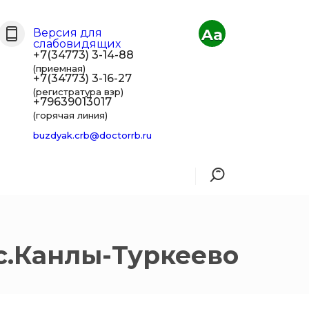
Aa
Версия для
слабовидящих
+7(34773) 3-14-88
(приемная)
+7(34773) 3-16-27
(регистратура взр)
+79639013017
(горячая линия)
buzdyak.crb@doctorrb.ru
с.Канлы-Туркеево