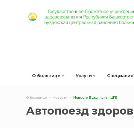
О больнице
Услуги
Специалис
О больнице
Новости
Новости Буздякская ЦРБ
Автопоезд здоров