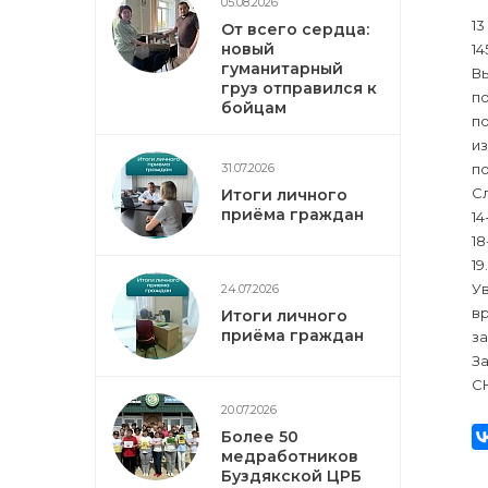
05.08.2026
13
От всего сердца:
новый
1
гуманитарный
В
груз отправился к
по
бойцам
по
из
31.07.2026
по
Сл
Итоги личного
приёма граждан
14
18
19
Ув
24.07.2026
вр
Итоги личного
приёма граждан
з
За
С
20.07.2026
Более 50
медработников
Буздякской ЦРБ