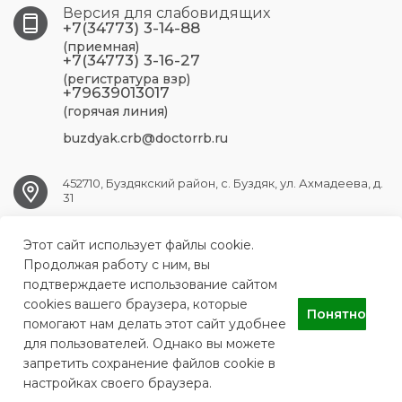
Версия для слабовидящих
+7(34773) 3-14-88
(приемная)
+7(34773) 3-16-27
(регистратура взр)
+79639013017
(горячая линия)
buzdyak.crb@doctorrb.ru
452710, Буздякский район, с. Буздяк, ул. Ахмадеева, д.
31
Этот сайт использует файлы cookie.
BUZDYAK.CRB@doctorrb.ru
Продолжая работу с ним, вы
подтверждаете использование сайтом
cookies вашего браузера, которые
Понятно
Буздякская центральная районная больница
помогают нам делать этот сайт удобнее
для пользователей. Однако вы можете
запретить сохранение файлов cookie в
настройках своего браузера.