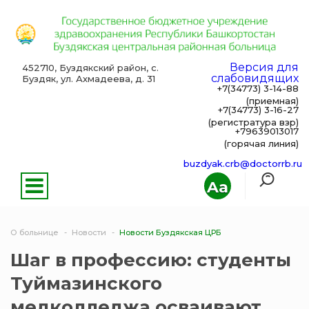
Версия для
452710, Буздякский район, с.
слабовидящих
Буздяк, ул. Ахмадеева, д. 31
+7(34773) 3-14-88
(приемная)
+7(34773) 3-16-27
(регистратура взр)
+79639013017
(горячая линия)
buzdyak.crb@doctorrb.ru
Aa
О больнице
Новости
Новости Буздякская ЦРБ
Шаг в профессию: студенты
Туймазинского
медколледжа осваивают