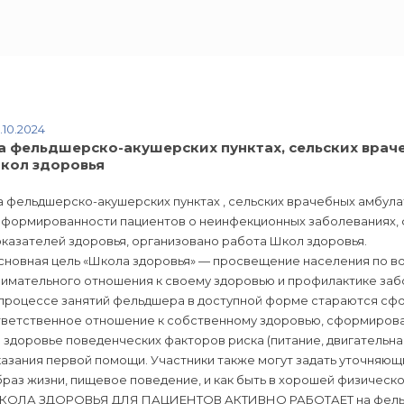
.10.2024
а фельдшерско-акушерских пунктах, сельских врач
кол здоровья
 фельдшерско-акушерских пунктах , сельских врачебных амбула
нформированности пациентов о неинфекционных заболеваниях, ф
казателей здоровья, организовано работа Школ здоровья.
сновная цель «Школа здоровья» — просвещение населения по в
нимательного отношения к своему здоровью и профилактике заб
 процессе занятий фельдшера в доступной форме стараются сф
тветственное отношение к собственному здоровью, сформирова
 здоровье поведенческих факторов риска (питание, двигательная
азания первой помощи. Участники также могут задать уточняющи
раз жизни, пищевое поведение, и как быть в хорошей физическо
КОЛА ЗДОРОВЬЯ ДЛЯ ПАЦИЕНТОВ АКТИВНО РАБОТАЕТ на фельдше