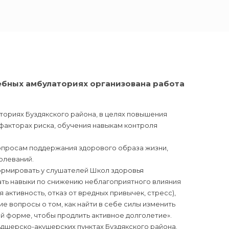
ебных амбулаториях организована работа
ториях Буздякского района, в целях повышения
акторах риска, обучения навыкам контроля
опросам поддержания здорового образа жизни,
олеваний.
ормировать у слушателей Школ здоровья
ть навыки по снижению неблагоприятного влияния
 активность, отказ от вредных привычек, стресс),
е вопросы о том, как найти в себе силы изменить
й форме, чтобы продлить активное долголетие».
рско-акушерских пунктах Буздякского района.