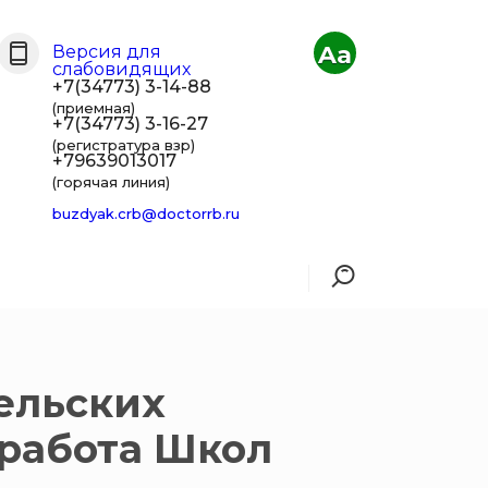
Aa
Версия для
слабовидящих
+7(34773) 3-14-88
(приемная)
+7(34773) 3-16-27
(регистратура взр)
+79639013017
(горячая линия)
buzdyak.crb@doctorrb.ru
ельских
 работа Школ