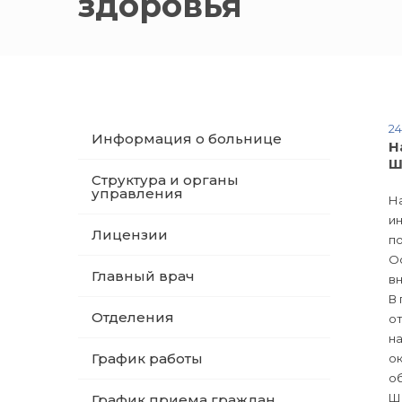
здоровья
24
Информация о больнице
Н
Ш
Структура и органы
управления
На
и
Лицензии
по
О
Главный врач
в
В
Отделения
о
на
График работы
ок
об
Ш
График приема граждан