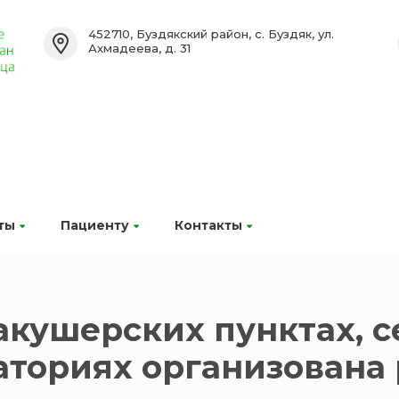
452710, Буздякский район, с. Буздяк, ул.
Ахмадеева, д. 31
ты
Пациенту
Контакты
кушерских пунктах, с
ториях организована