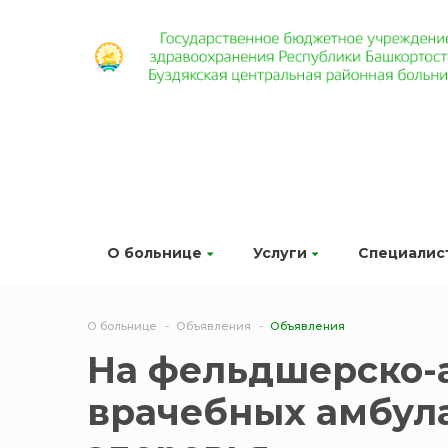
О больнице
Услуги
Специалис
О больнице
Объявления
Объявления
На фельдшерско-а
врачебных амбула