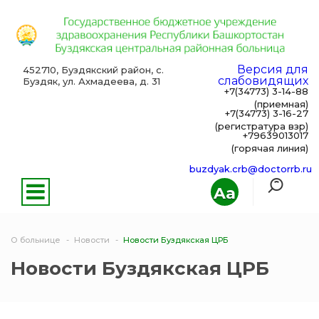
Версия для
452710, Буздякский район, с.
слабовидящих
Буздяк, ул. Ахмадеева, д. 31
+7(34773) 3-14-88
(приемная)
+7(34773) 3-16-27
(регистратура взр)
+79639013017
(горячая линия)
buzdyak.crb@doctorrb.ru
Aa
О больнице
Новости
Новости Буздякская ЦРБ
Новости Буздякская ЦРБ