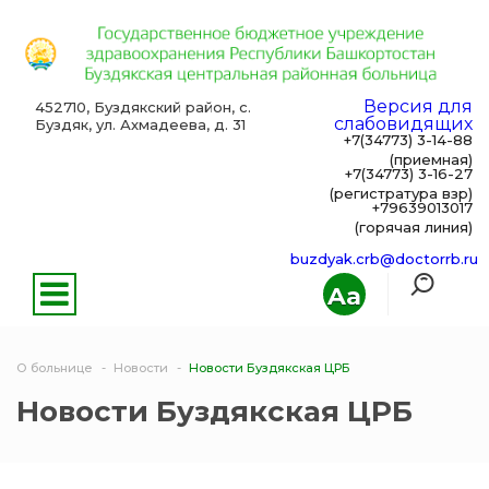
Версия для
452710, Буздякский район, с.
слабовидящих
Буздяк, ул. Ахмадеева, д. 31
+7(34773) 3-14-88
(приемная)
+7(34773) 3-16-27
(регистратура взр)
+79639013017
(горячая линия)
buzdyak.crb@doctorrb.ru
Aa
О больнице
Новости
Новости Буздякская ЦРБ
Новости Буздякская ЦРБ