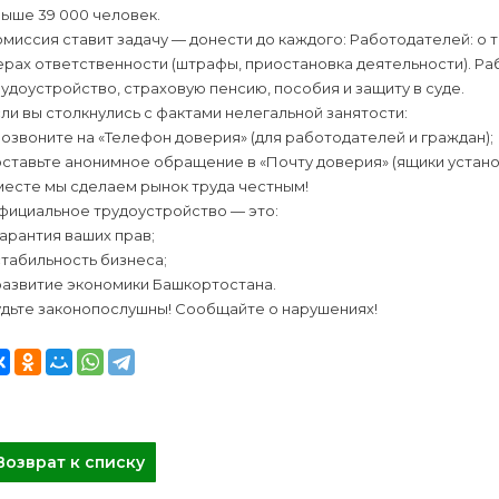
ыше 39 000 человек.
миссия ставит задачу — донести до каждого: Работодателей: о 
рах ответственности (штрафы, приостановка деятельности). Ра
удоустройство, страховую пенсию, пособия и защиту в суде.
ли вы столкнулись с фактами нелегальной занятости:
позвоните на «Телефон доверия» (для работодателей и граждан);
оставьте анонимное обращение в «Почту доверия» (ящики устан
месте мы сделаем рынок труда честным!
фициальное трудоустройство — это:
гарантия ваших прав;
стабильность бизнеса;
развитие экономики Башкортостана.
удьте законопослушны! Сообщайте о нарушениях!
Возврат к списку