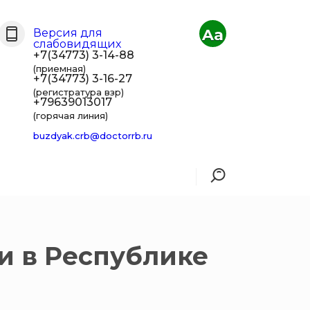
Aa
Версия для
слабовидящих
+7(34773) 3-14-88
(приемная)
+7(34773) 3-16-27
(регистратура взр)
+79639013017
(горячая линия)
buzdyak.crb@doctorrb.ru
и в Республике