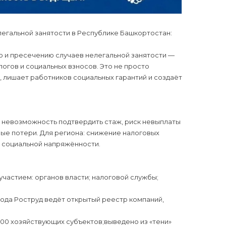
егальной занятости в Республике Башкортостан:
ю и пресечению случаев нелегальной занятости —
огов и социальных взносов. Это не просто
, лишает работников социальных гарантий и создаёт
я), невозможность подтвердить стаж, риск невыплаты
ные потери. Для региона: снижение налоговых
т социальной напряжённости.
участием: органов власти; налоговой службы;
ода Роструд ведёт открытый реестр компаний,
00 хозяйствующих субъектов;выведено из «тени»