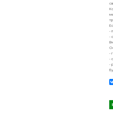
св
Ко
ме
тр
Ес
- 
- 
В
О
- 
- 
- 
Б