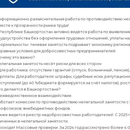
нформационно разъяснительная работа по противодействию нел
есте к прозрачности рынка труда!
 Республике Башкортостан активно ведётся работа по выявлени
удоустройства без оформления трудовых отношений, уплаты нал
ормальность»: теневая занятость подрывает экономику региона
еравные условия для добросовестных предпринимателей.
очему это важно?
легальная занятость несёт риски для всех сторон:
Для работника: отсутствие гарантий (отпуск, больничный, пенси
рплаты. Для работодателя: штрафы, судебные иски, репутацион
ступлений (до 40 %бюджета формируется за счёт налогов), рос
то делается в Башкортостане?
ежведомственное взаимодействие.
ботает комиссия по противодействию нелегальной занятости с 
рофсоюзов; внебюджетных фондов.
кже ведется реестр недобросовестных работодателей. С 2025 г
иченных в нелегальной занятости.
оходят Массовые проверки. За 2024 год:рассмотрено более 4 0