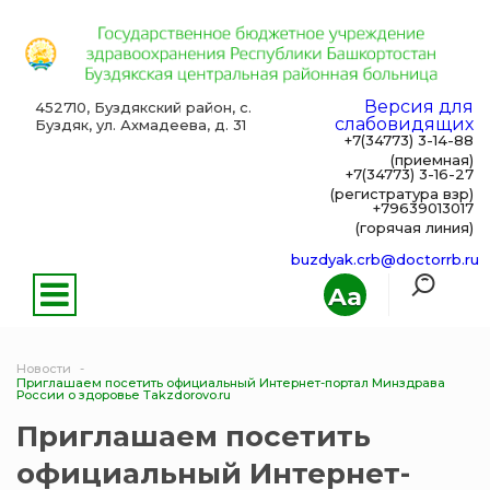
Версия для
452710, Буздякский район, с.
слабовидящих
Буздяк, ул. Ахмадеева, д. 31
+7(34773) 3-14-88
(приемная)
+7(34773) 3-16-27
(регистратура взр)
+79639013017
(горячая линия)
buzdyak.crb@doctorrb.ru
Aa
Новости
Приглашаем посетить официальный Интернет-портал Минздрава
России о здоровье Takzdorovo.ru
Приглашаем посетить
официальный Интернет-