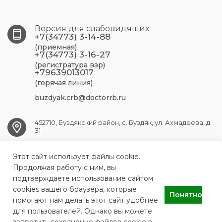
Версия для слабовидящих
+7(34773) 3-14-88
(приемная)
+7(34773) 3-16-27
(регистратура взр)
+79639013017
(горячая линия)
buzdyak.crb@doctorrb.ru
452710, Буздякский район, с. Буздяк, ул. Ахмадеева, д.
31
Этот сайт использует файлы cookie.
BUZDYAK.CRB@doctorrb.ru
Продолжая работу с ним, вы
подтверждаете использование сайтом
cookies вашего браузера, которые
Понятно
Буздякская центральная районная больница
помогают нам делать этот сайт удобнее
для пользователей. Однако вы можете