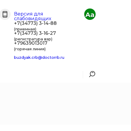
Aa
Версия для
слабовидящих
+7(34773) 3-14-88
(приемная)
+7(34773) 3-16-27
(регистратура взр)
+79639013017
(горячая линия)
buzdyak.crb@doctorrb.ru