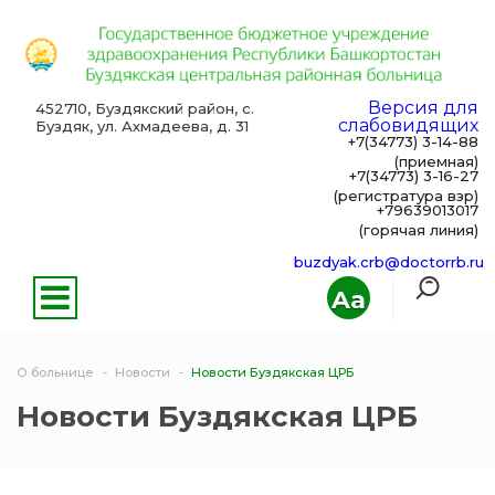
Версия для
452710, Буздякский район, с.
слабовидящих
Буздяк, ул. Ахмадеева, д. 31
+7(34773) 3-14-88
(приемная)
+7(34773) 3-16-27
(регистратура взр)
+79639013017
(горячая линия)
buzdyak.crb@doctorrb.ru
Aa
О больнице
Новости
Новости Буздякская ЦРБ
Новости Буздякская ЦРБ