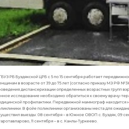
ГБУЗ РБ Буздякской ЦРБ с 5 по 15 сентября работает передвиж
нщинам в возрасте от 39 до 75 лет (согласно приказу МЗ РФ №36
оведения диспансеризации определенных возрастных групп взро
нное исследование необходимо обратиться к своему врачу-тера
едицинской профилактики. Передвижной маммограф находится н
ликлиники. В фойе поликлиники организованы места для ожидан
уществил выезды: 08 сентября – в Южное ОВОП с. Буздяк, 09 сентя
аротавларово, 11 сентября – в с. Канлы-Туркеево.