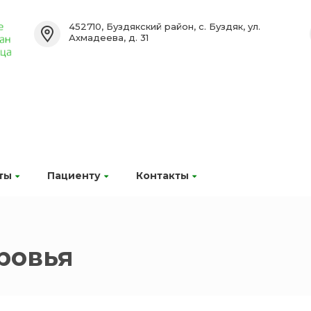
452710, Буздякский район, с. Буздяк, ул.
Ахмадеева, д. 31
ты
Пациенту
Контакты
ровья