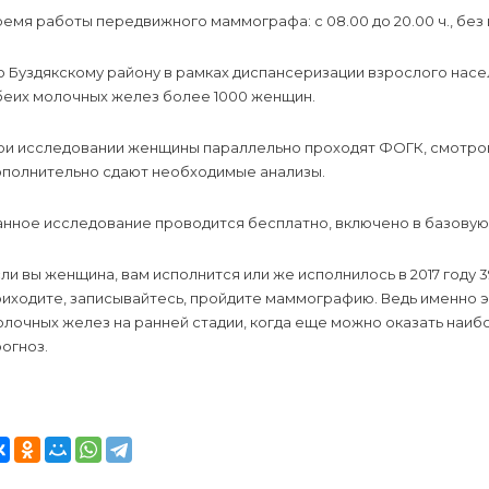
емя работы передвижного маммографа: с 08.00 до 20.00 ч., без
о Буздякскому району в рамках диспансеризации взрослого на
беих молочных желез более 1000 женщин.
ри исследовании женщины параллельно проходят ФОГК, смотров
ополнительно сдают необходимые анализы.
анное исследование проводится бесплатно, включено в базову
ли вы женщина, вам исполнится или же исполнилось в 2017 году 39, 42, 4
риходите, записывайтесь, пройдите маммографию. Ведь именно 
олочных желез на ранней стадии, когда еще можно оказать наи
огноз.