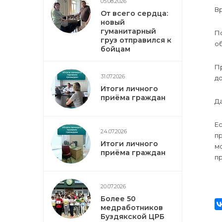
05.08.2026
Вр
От всего сердца:
новый
гуманитарный
П
груз отправился к
о
бойцам
П
31.07.2026
д
Итоги личного
приёма граждан
Д
Ес
24.07.2026
п
Итоги личного
м
приёма граждан
пр
20.07.2026
Более 50
медработников
Буздякской ЦРБ