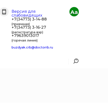
Aa
Версия для
слабовидящих
+7(34773) 3-14-88
(приемная)
+7(34773) 3-16-27
(регистратура взр)
+79639013017
(горячая линия)
buzdyak.crb@doctorrb.ru