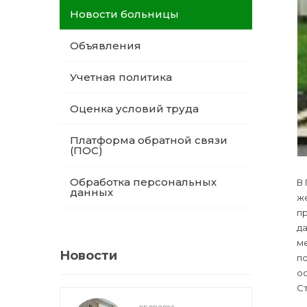
Новости больницы
Объявления
Учетная политика
Оценка условий труда
Платформа обратной связи
(ПОС)
Обработка персональных
В 
данных
же
пр
да
м
Новости
по
ос
Ст