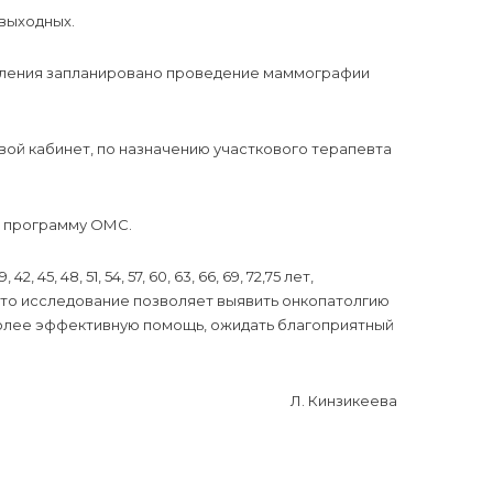
 выходных.
селения запланировано проведение маммографии
ой кабинет, по назначению участкового терапевта
ю программу ОМС.
5, 48, 51, 54, 57, 60, 63, 66, 69, 72,75 лет,
это исследование позволяет выявить онкопатолгию
более эффективную помощь, ожидать благоприятный
Л. Кинзикеева