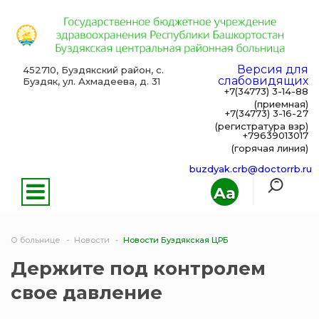
Версия для
452710, Буздякский район, с.
слабовидящих
Буздяк, ул. Ахмадеева, д. 31
+7(34773) 3-14-88
(приемная)
+7(34773) 3-16-27
(регистратура взр)
+79639013017
(горячая линия)
buzdyak.crb@doctorrb.ru
Aa
О больнице
Новости
Новости Буздякская ЦРБ
Держите под контролем
свое давление