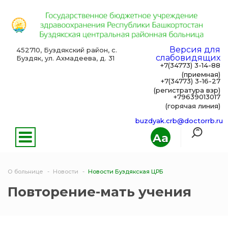
Версия для
452710, Буздякский район, с.
слабовидящих
Буздяк, ул. Ахмадеева, д. 31
+7(34773) 3-14-88
(приемная)
+7(34773) 3-16-27
(регистратура взр)
+79639013017
(горячая линия)
buzdyak.crb@doctorrb.ru
Aa
О больнице
Новости
Новости Буздякская ЦРБ
Повторение-мать учения