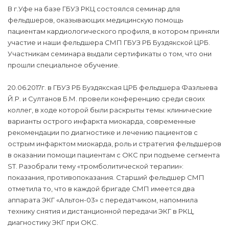
В г.Уфе на базе ГБУЗ РКЦ состоялся семинар для
фельдшеров, оказывающих медицинскую помощь
пациентам кардиологического профиля, в котором приняли
участие и наши фельдшера СМП ГБУЗ РБ Буздякской ЦРБ.
Участникам семинара выдали сертификаты о том, что они
прошли специальное обучение.
20.06.2017г. в ГБУЗ РБ Буздякская ЦРБ фельдшера Фазлыева
Й.Р. и Султанов Б.М. провели конференцию среди своих
коллег, в ходе которой были раскрыты темы: клинические
варианты острого инфаркта миокарда, современные
рекомендации по диагностике и лечению пациентов с
острым инфарктом миокарда, роль и стратегия фельдшеров
в оказании помощи пациентам с ОКС при подъеме сегмента
ST. Разобрали тему «тромболитической терапии»:
показания, противопоказания. Старший фельдшер СМП
отметила то, что в каждой бригаде СМП имеется два
аппарата ЭКГ «Альтон-03» с передатчиком, напомнила
технику снятия и дистанционной передачи ЭКГ в РКЦ,
диагностику ЭКГ при ОКС.