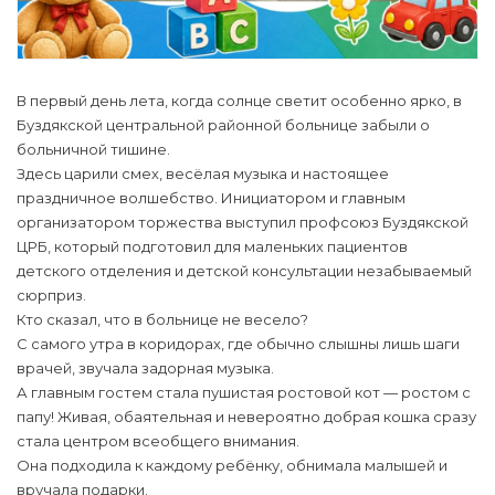
В первый день лета, когда солнце светит особенно ярко, в
Буздякской центральной районной больнице забыли о
больничной тишине.
Здесь царили смех, весёлая музыка и настоящее
праздничное волшебство. Инициатором и главным
организатором торжества выступил профсоюз Буздякской
ЦРБ, который подготовил для маленьких пациентов
детского отделения и детской консультации незабываемый
сюрприз.
Кто сказал, что в больнице не весело?
С самого утра в коридорах, где обычно слышны лишь шаги
врачей, звучала задорная музыка.
А главным гостем стала пушистая ростовой кот — ростом с
папу! Живая, обаятельная и невероятно добрая кошка сразу
стала центром всеобщего внимания.
Она подходила к каждому ребёнку, обнимала малышей и
вручала подарки.