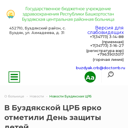
Версия для
452710, Буздякский район, с.
слабовидящих
Буздяк, ул. Ахмадеева, д. 31
+7(34773) 3-14-88
(приемная)
+7(34773) 3-16-27
(регистратура взр)
+79639013017
(горячая линия)
buzdyak.crb@doctorrb.ru
Aa
О больнице
Новости
Новости Буздякская ЦРБ
В Буздякской ЦРБ ярко
отметили День защиты
детей