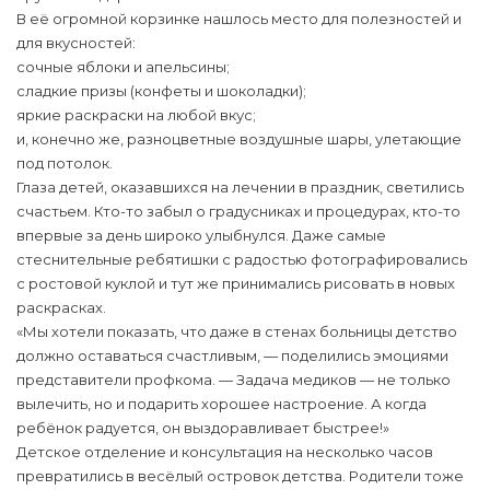
В её огромной корзинке нашлось место для полезностей и
для вкусностей:
сочные яблоки и апельсины;
сладкие призы (конфеты и шоколадки);
яркие раскраски на любой вкус;
и, конечно же, разноцветные воздушные шары, улетающие
под потолок.
Глаза детей, оказавшихся на лечении в праздник, светились
счастьем. Кто-то забыл о градусниках и процедурах, кто-то
впервые за день широко улыбнулся. Даже самые
стеснительные ребятишки с радостью фотографировались
с ростовой куклой и тут же принимались рисовать в новых
раскрасках.
«Мы хотели показать, что даже в стенах больницы детство
должно оставаться счастливым, — поделились эмоциями
представители профкома. — Задача медиков — не только
вылечить, но и подарить хорошее настроение. А когда
ребёнок радуется, он выздоравливает быстрее!»
Детское отделение и консультация на несколько часов
превратились в весёлый островок детства. Родители тоже