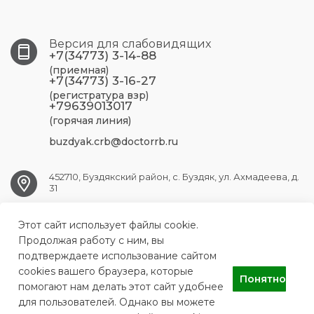
Версия для слабовидящих
+7(34773) 3-14-88
(приемная)
+7(34773) 3-16-27
(регистратура взр)
+79639013017
(горячая линия)
buzdyak.crb@doctorrb.ru
452710, Буздякский район, с. Буздяк, ул. Ахмадеева, д.
31
BUZDYAK.CRB@doctorrb.ru
Этот сайт использует файлы cookie.
Продолжая работу с ним, вы
подтверждаете использование сайтом
cookies вашего браузера, которые
Понятно
Буздякская центральная районная больница
помогают нам делать этот сайт удобнее
для пользователей. Однако вы можете