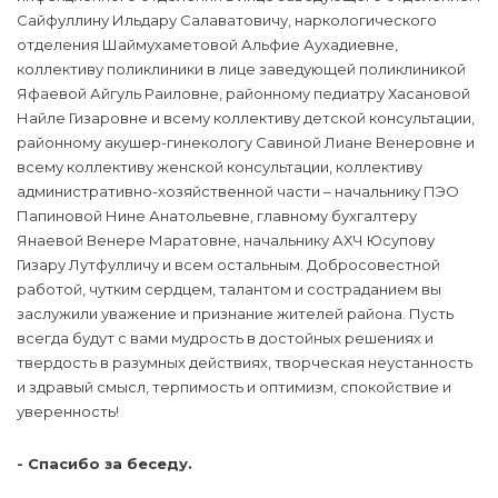
Сайфуллину Ильдару Салаватовичу, наркологического
отделения Шаймухаметовой Альфие Аухадиевне,
коллективу поликлиники в лице заведующей поликлиникой
Яфаевой Айгуль Раиловне, районному педиатру Хасановой
Найле Гизаровне и всему коллективу детской консультации,
районному акушер-гинекологу Савиной Лиане Венеровне и
всему коллективу женской консультации, коллективу
административно-хозяйственной части – начальнику ПЭО
Папиновой Нине Анатольевне, главному бухгалтеру
Янаевой Венере Маратовне, начальнику АХЧ Юсупову
Гизару Лутфулличу и всем остальным. Добросовестной
работой, чутким сердцем, талантом и состраданием вы
заслужили уважение и признание жителей района. Пусть
всегда будут с вами мудрость в достойных решениях и
твердость в разумных действиях, творческая неустанность
и здравый смысл, терпимость и оптимизм, спокойствие и
уверенность!
- Спасибо за беседу.