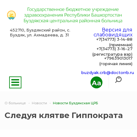
Версия для
452710, Буздякский район, с.
слабовидящих
Буздяк, ул. Ахмадеева, д. 31
+7(34773) 3-14-88
(приемная)
+7(34773) 3-16-27
(регистратура взр)
+79639013017
(горячая линия)
buzdyak.crb@doctorrb.ru
Aa
О больнице
Новости
Новости Буздякская ЦРБ
Следуя клятве Гиппократа