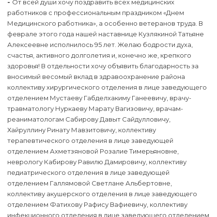
-
От всей души хочу поздравить всех медицинских
работников с профессиональным праздником «Днем
Медицинского работника», а особенно ветеранов труда. В
феврале этого года нашей наставнице Кузлякиной Татьяне
Алексеевне исполнилось 95 лет. Желаю бодрости духа,
счастья, активного долголетия и, конечно же, крепкого
здоровья! В отдельности хочу объявить благодарность за
вносимый весомый вклад в здравоохранение района
коллективу хирургического отделения в лице заведующего
отделением Мустаеву Габделхакиму Ганеевичу, врачу-
травматологу Нуркаеву Марату Вагизовичу, врачам-
реаниматологам Сабирову Давыт Сайдулловичу,
Хайруллину Ринату Мавзитовичу, коллективу
терапевтического отделения в лице заведующей
отделением Ахметзяновой Розалие Тимерьяновне,
неврологу Кабирову Равилю Дамировичу, коллективу
педиатрического отделения в лице заведующей
отделением Галлямовой Светлане Альбертовне,
коллективу акушерского отделения в лице заведующего
отделением Фатихову Рафису Вафиевичу, коллективу
инфекционного отделения в лице заведующего отделением