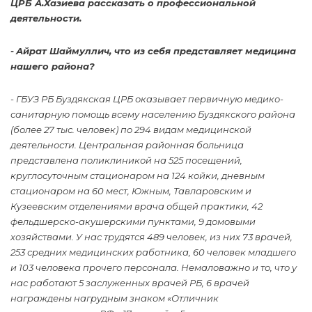
ЦРБ А.Хазиева рассказать о профессиональной
деятельности.
-
Айрат Шаймуллич, что из себя представляет медицина
нашего района?
- ГБУЗ РБ Буздякская ЦРБ оказывает первичную медико-
санитарную помощь всему населению Буздякского района
(более 27 тыс. человек) по 294 видам медицинской
деятельности.
Центральная районная больница
представлена поликлиникой на 525 посещений,
круглосуточным стационаром на 124 койки, дневным
стационаром на 60 мест, Южным, Тавларовским и
Кузеевским отделениями врача общей практики, 42
фельдшерско-акушерскими пунктами, 9 домовыми
хозяйствами. У нас трудятся 489 человек, из них 73 врачей,
253 средних медицинских работника, 60 человек младшего
и 103 человека прочего персонала. Немаловажно и то, что у
нас работают 5 заслуженных врачей РБ, 6 врачей
награждены нагрудным знаком «Отличник