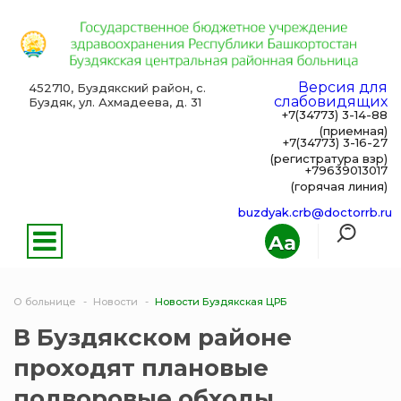
Версия для
452710, Буздякский район, с.
слабовидящих
Буздяк, ул. Ахмадеева, д. 31
+7(34773) 3-14-88
(приемная)
+7(34773) 3-16-27
(регистратура взр)
+79639013017
(горячая линия)
buzdyak.crb@doctorrb.ru
Aa
О больнице
Новости
Новости Буздякская ЦРБ
В Буздякском районе
проходят плановые
подворовые обходы