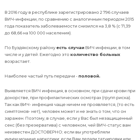
В 2016 году в республике зарегистрировано 2 796 случаев
ВИЧ-инфекции, по сравнению с аналогичным периодом 2015
года показатель заболеваемости снизился на 3,8 % (с 71,39
до 68,66 на 100 000 населения).
По Буздякскому району
есть случаи
ВИЧ инфекции, в том
числе и у детей. Ежегодно это
количество больных
возрастает.
Наиболее частый путь передачи -
половой.
Выявляется ВИЧ инфекция, в основном, при сдачи крови при
донорстве, при профилактических осмотрах (групп риска).
Так как ВИЧ- инфекция чаще ничем не проявляется, (то есть
симптомов- нет), человек может и не знать о том, что он
заражен. Поэтому, в случае, если у Вас был незащищенный
секс (без презерватива) с человеком, чей ВИЧ-статус вам
неизвестен ДОСТОВЕРНО; если вы употребляли
инъекционные наркотики; если Вам делали татуировки или