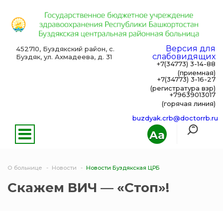
Версия для
452710, Буздякский район, с.
слабовидящих
Буздяк, ул. Ахмадеева, д. 31
+7(34773) 3-14-88
(приемная)
+7(34773) 3-16-27
(регистратура взр)
+79639013017
(горячая линия)
buzdyak.crb@doctorrb.ru
Aa
О больнице
Новости
Новости Буздякская ЦРБ
Скажем ВИЧ — «Стоп»!