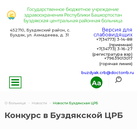
Версия для
452710, Буздякский район, с.
слабовидящих
Буздяк, ул. Ахмадеева, д. 31
+7(34773) 3-14-88
(приемная)
+7(34773) 3-16-27
(регистратура взр)
+79639013017
(горячая линия)
buzdyak.crb@doctorrb.ru
Aa
О больнице
Новости
Новости Буздякская ЦРБ
Конкурс в Буздякской ЦРБ