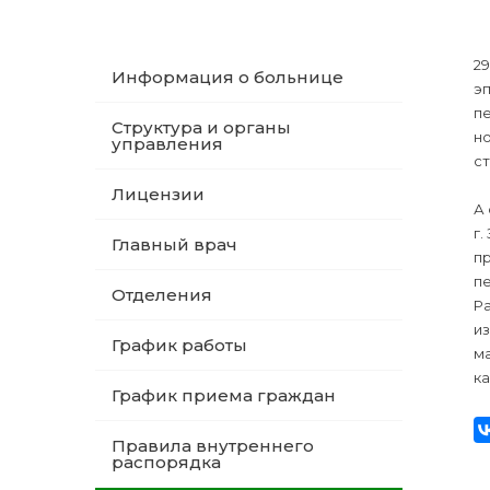
29
Информация о больнице
эп
пе
Структура и органы
н
управления
с
Лицензии
А 
г.
Главный врач
п
пе
Отделения
Р
из
График работы
ма
к
График приема граждан
Правила внутреннего
распорядка