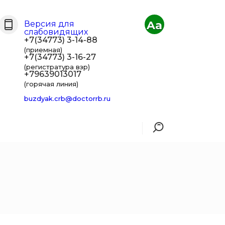
Aa
Версия для
слабовидящих
+7(34773) 3-14-88
(приемная)
+7(34773) 3-16-27
(регистратура взр)
+79639013017
(горячая линия)
buzdyak.crb@doctorrb.ru