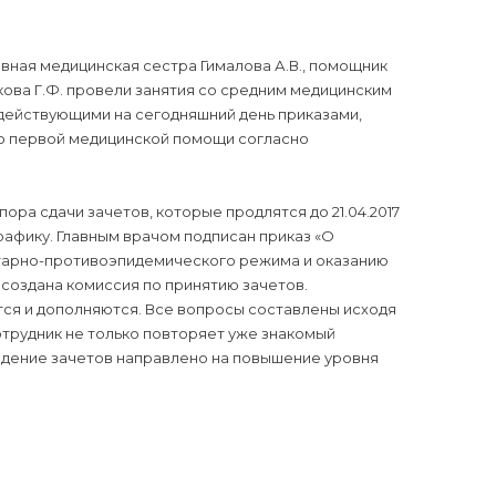
лавная медицинская сестра Гималова А.В., помощник
кова Г.Ф. провели занятия со средним медицинским
 действующими на сегодняшний день приказами,
ю первой медицинской помощи согласно
 пора сдачи зачетов, которые продлятся до 21.04.2017
рафику. Главным врачом подписан приказ «О
итарно-противоэпидемического режима и оказанию
создана комиссия по принятию зачетов.
ся и дополняются. Все вопросы составлены исходя
сотрудник не только повторяет уже знакомый
ведение зачетов направлено на повышение уровня