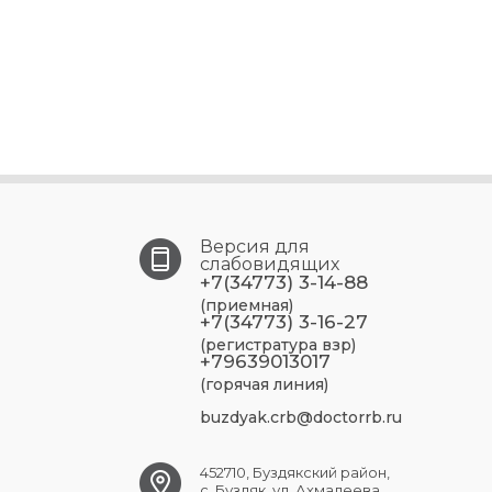
Версия для
слабовидящих
+7(34773) 3-14-88
(приемная)
+7(34773) 3-16-27
(регистратура взр)
+79639013017
(горячая линия)
buzdyak.crb@doctorrb.ru
452710, Буздякский район,
с. Буздяк, ул. Ахмадеева,