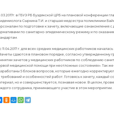
.03.2017г. в ГБУЗ РБ Буздякской ЦРБ на плановой конференции г
идемиолога Сыркина Т.И. и старшая медсестра поликлиники Бай
рсоналам по подготовке к зачету, включающие ознакомления с
ормативами по санитарно-эпидемическому режиму и по оказани
тандартам.
с 11.04.2017 г. для всех средних медицинских работников началась
 Зачеты сдаются в плановом порядке, согласно утвержденному г
ринятии зачетов у медицинских работников по соблюдению сан
рвой медицинской помощи при неотложных состояниях». Так же 
азработаны 5 блоков вопросов, которые ежегодно корректируют
 требований и особенностей работ. Готовясь к зачету, каждый 
териал, но и совершенствуется, познавая новое. В целом, про
аждого сотрудника, принимающего участие в этом мероприятии.