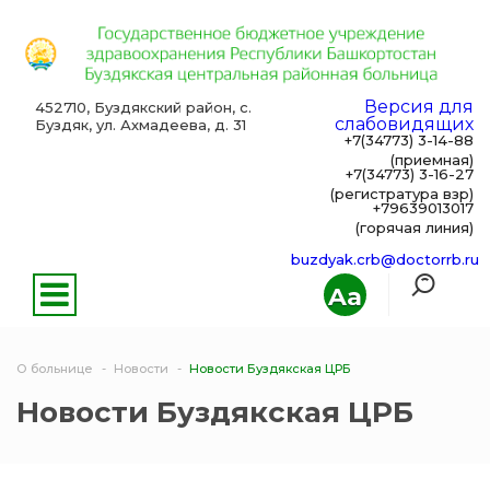
Версия для
452710, Буздякский район, с.
слабовидящих
Буздяк, ул. Ахмадеева, д. 31
+7(34773) 3-14-88
(приемная)
+7(34773) 3-16-27
(регистратура взр)
+79639013017
(горячая линия)
buzdyak.crb@doctorrb.ru
Aa
О больнице
Новости
Новости Буздякская ЦРБ
Новости Буздякская ЦРБ