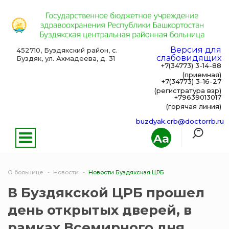
Версия для
452710, Буздякский район, с.
слабовидящих
Буздяк, ул. Ахмадеева, д. 31
+7(34773) 3-14-88
(приемная)
+7(34773) 3-16-27
(регистратура взр)
+79639013017
(горячая линия)
buzdyak.crb@doctorrb.ru
Aa
О больнице
Новости
Новости Буздякская ЦРБ
В Буздякской ЦРБ прошел
день открытых дверей, в
рамках Всемирного дня