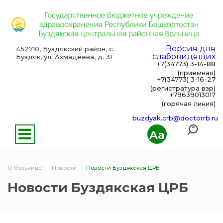
Версия для
452710, Буздякский район, с.
слабовидящих
Буздяк, ул. Ахмадеева, д. 31
+7(34773) 3-14-88
(приемная)
+7(34773) 3-16-27
(регистратура взр)
+79639013017
(горячая линия)
buzdyak.crb@doctorrb.ru
Aa
О больнице
Новости
Новости Буздякская ЦРБ
Новости Буздякская ЦРБ