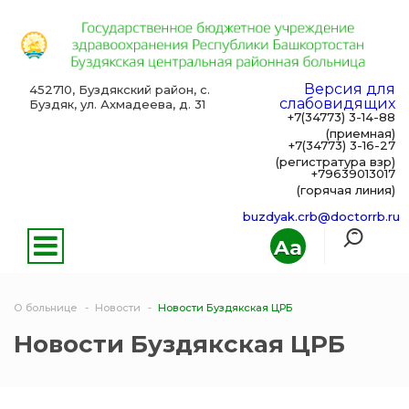
Версия для
452710, Буздякский район, с.
слабовидящих
Буздяк, ул. Ахмадеева, д. 31
+7(34773) 3-14-88
(приемная)
+7(34773) 3-16-27
(регистратура взр)
+79639013017
(горячая линия)
buzdyak.crb@doctorrb.ru
Aa
О больнице
Новости
Новости Буздякская ЦРБ
Новости Буздякская ЦРБ