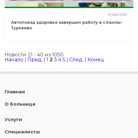
13 мая 2026
Автопоезд здоровья завершил работу в с.Канлы-
Туркеево
Новости 21 - 40 из 1050
Начало
|
Пред.
|
1
2
3
4
5
|
След.
|
Конец
Главная
О больнице
Услуги
Специалисты