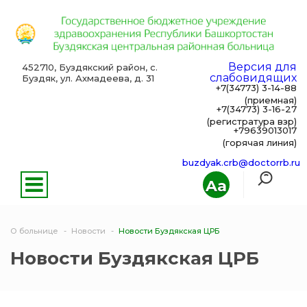
Версия для
452710, Буздякский район, с.
слабовидящих
Буздяк, ул. Ахмадеева, д. 31
+7(34773) 3-14-88
(приемная)
+7(34773) 3-16-27
(регистратура взр)
+79639013017
(горячая линия)
buzdyak.crb@doctorrb.ru
Aa
О больнице
Новости
Новости Буздякская ЦРБ
Новости Буздякская ЦРБ